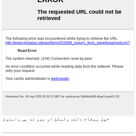
خپل پیغام دلته ولیکئ او موږ ته یې واستوئ