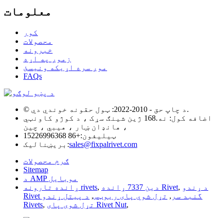
معلومات
کور
محصولات
خبرونه
زموږ په اړه
موږ سره اړیکه ونیسئ
FAQs
© د چاپ حق - 2010-2022: ټول حقونه خوندي دي.
اضافه کول: نه.168 ژین شینګ سړک ، د کوژو کاونټي
، هانډان ښار ، هیبي ، چین
ټیلیفون:
+86 15226996368
sales@fixpalrivet.com
بریښنالیک:
ګرم محصولات
Sitemap
د AMP موبایل
د ړندو
,
دین 7337 ړانده Rivet
,
ړانده تارونه rivets
Rivet گنبد سر
,
تړل شوي پای ریوټس
,
د پیتل ړندو
,
تړل شوی پای Rivet Nut
,
Rivets