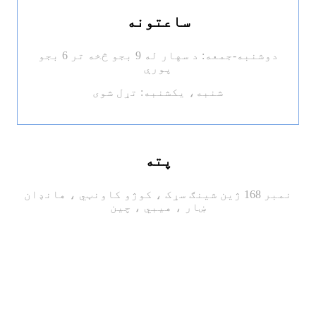
ساعتونه
دوشنبه-جمعه: د سهار له 9 بجو څخه تر 6 بجو
پورې
شنبه، یکشنبه: تړل شوی
پته
نمبر 168 ژین شینګ سړک ، کوژو کاونټي ، هانډان
ښار ، هیبي ، چین