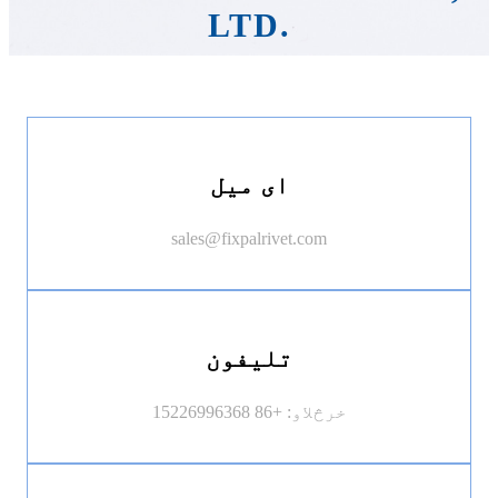
LTD.
ای میل
sales@fixpalrivet.com
تلیفون
خرڅلاو: +86 15226996368