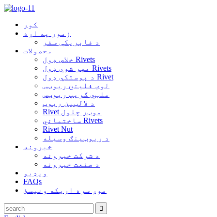
کور
زموږ په اړه
د فابریکې سفر
محصولات
خلاص ډول Rivets
مهر شوي ډول Rivets
د پوستکي ډول Rivet
لوی فلینج ریوټس
ملټي ګریپ ریوټس
د لالټین ریوټ
Rivet موټر چلول
ساختماني Rivets
Rivet Nut
د ریوټینګ وسیله
خبرونه
د شرکت خبرونه
د صنعت خبرونه
ویډیو
FAQs
موږ سره اړیکه ونیسئ