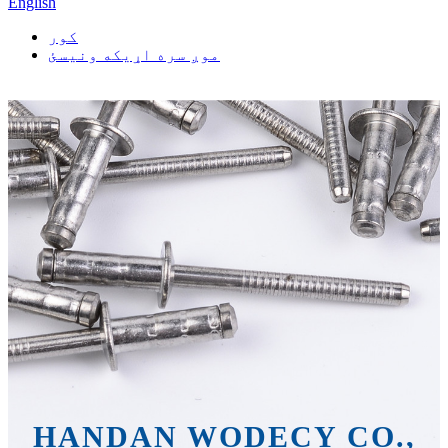
English
کور
موږ سره اړیکه ونیسئ
HANDAN WODECY CO.,