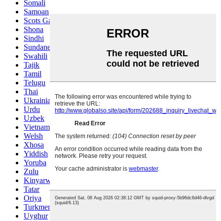
Somali
Samoan
Scots Gaelic
Shona
Sindhi
Sundanese
Swahili
Tajik
Tamil
Telugu
Thai
Ukrainian
Urdu
Uzbek
Vietnamese
Welsh
Xhosa
Yiddish
Yoruba
Zulu
Kinyarwanda
Tatar
Oriya
Turkmen
Uyghur