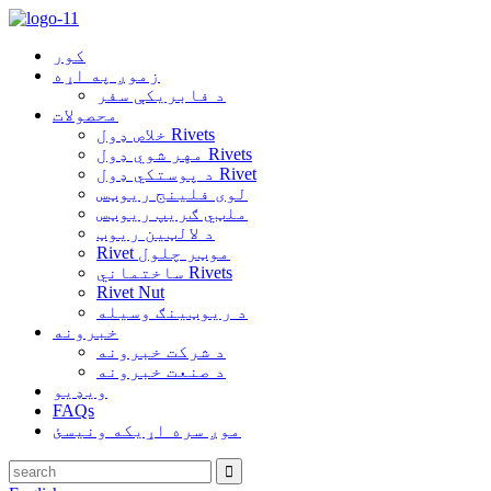
کور
زموږ په اړه
د فابریکې سفر
محصولات
خلاص ډول Rivets
مهر شوي ډول Rivets
د پوستکي ډول Rivet
لوی فلینج ریوټس
ملټي ګریپ ریوټس
د لالټین ریوټ
Rivet موټر چلول
ساختماني Rivets
Rivet Nut
د ریوټینګ وسیله
خبرونه
د شرکت خبرونه
د صنعت خبرونه
ویډیو
FAQs
موږ سره اړیکه ونیسئ