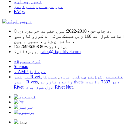
زموږ په اړه
موږ سره اړیکه ونیسئ
FAQs
© د چاپ حق - 2010-2022: ټول حقونه خوندي دي.
اضافه کول: نه.168 ژین شینګ سړک ، د کوژو کاونټي
، هانډان ښار ، هیبي ، چین
ټیلیفون:
+86 15226996368
sales@fixpalrivet.com
بریښنالیک:
ګرم محصولات
Sitemap
د AMP موبایل
د ړندو Rivet گنبد سر
,
تړل شوي پای ریوټس
,
د پیتل
دین 7337 ړانده
,
ړانده تارونه rivets
,
ړندو Rivets
,
تړل شوی پای Rivet Nut
,
Rivet