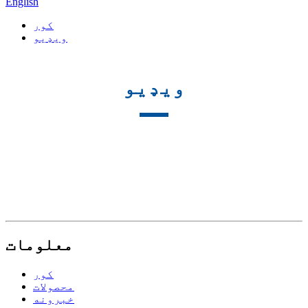
English
کور
ویډیو
ویډیو
معلومات
کور
محصولات
خبرونه