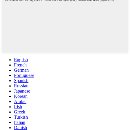
English
French
German
Portuguese
Spanish
Russian
Japanese
Korean
Arabic
Irish
Greek
Turkish
Italian
Danish