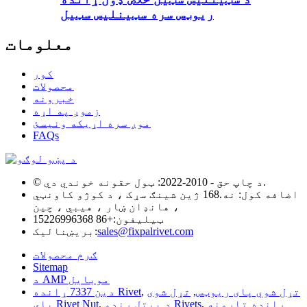
ریوټس سره سټینلیس سټیل
معلومات
کور
محصولات
خبرونه
زموږ په اړه
موږ سره اړیکه ونیسئ
FAQs
© د چاپ حق - 2010-2022: ټول حقونه خوندي دي.
اضافه کول: نه.168 ژین شینګ سړک ، د کوژو کاونټي
، هانډان ښار ، هیبي ، چین
ټیلیفون:
+86 15226996368
sales@fixpalrivet.com
بریښنالیک:
ګرم محصولات
Sitemap
د AMP موبایل
تړل شوي پای ریوټس
,
تړل شوی
,
دین 7337 ړانده Rivet
ړانده تارونه
,
د پیتل ړندو Rivets
,
پای Rivet Nut