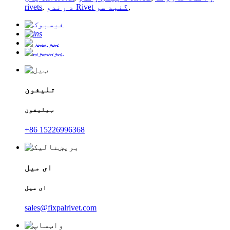
,
د ړندو Rivet گنبد سر
,
rivets
تلیفون
ټیلیفون
+86 15226996368
ای میل
ای میل
sales@fixpalrivet.com