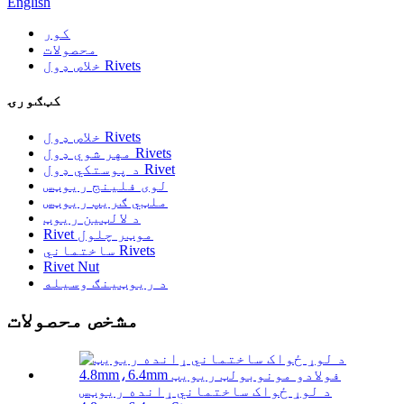
English
کور
محصولات
خلاص ډول Rivets
کټګورۍ
خلاص ډول Rivets
مهر شوي ډول Rivets
د پوستکي ډول Rivet
لوی فلینج ریوټس
ملټي ګریپ ریوټس
د لالټین ریوټ
Rivet موټر چلول
ساختماني Rivets
Rivet Nut
د ریوټینګ وسیله
مشخص محصولات
د لوړ ځواک ساختماني ړانده ریوټس