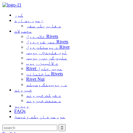
کور
زموږ په اړه
د فابریکې سفر
محصولات
خلاص ډول Rivets
مهر شوي ډول Rivets
د پوستکي ډول Rivet
لوی فلینج ریوټس
ملټي ګریپ ریوټس
د لالټین ریوټ
Rivet موټر چلول
ساختماني Rivets
Rivet Nut
د ریوټینګ وسیله
خبرونه
د شرکت خبرونه
د صنعت خبرونه
ویډیو
FAQs
موږ سره اړیکه ونیسئ