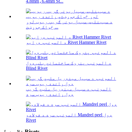
4.8mm،6.4mm St...
د سټینلیس سټیل یونی ګریپ ریوټ لوړ
ځواک جوړښت ...
د المونیم ډرایو Rivet Hammer Rivet
د المونیم پنروک ساختماني بلب ډول
Blind Rivet
المونیم د سټیل مینډریل ملټي گریپ
ډول ړانده ریوټ سره
المونیم سره د فولادو Mandrel peel ډول
Rivet
خلاص ډول Rivets