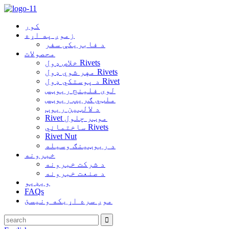
کور
زموږ په اړه
د فابریکې سفر
محصولات
خلاص ډول Rivets
مهر شوي ډول Rivets
د پوستکي ډول Rivet
لوی فلینج ریوټس
ملټي ګریپ ریوټس
د لالټین ریوټ
Rivet موټر چلول
ساختماني Rivets
Rivet Nut
د ریوټینګ وسیله
خبرونه
د شرکت خبرونه
د صنعت خبرونه
ویډیو
FAQs
موږ سره اړیکه ونیسئ