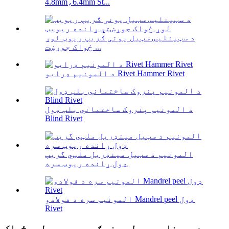
4.8mm،6.4mm St...
د سټینلیس سټیل یونی ګریپ ریوټ لوړ
ځواک جوړښت ...
د المونیم ډرایو Rivet Hammer Rivet
د المونیم پنروک ساختماني بلب ډول
Blind Rivet
المونیم د سټیل مینډریل ملټي گریپ
ډول ړانده ریوټ سره
المونیم سره د فولادو Mandrel peel ډول
Rivet
د سټینلیس سټیل یونی ګریپ ریویټ لوړ ځواک