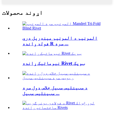
اړوند محصولات
المونیم د المونیم مینډریل درې
فولډ ړانده R سره ...
نیوماتیک ړانده Rivet ټوپک
د سټینلیس سټیل خلاص ډول سره
سټینلیس سټیل ...