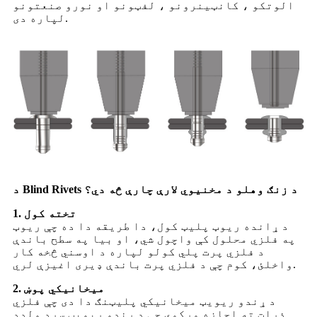
الوتکو ، کانټینرونو ، لفټونو او نورو صنعتونو
لپاره دی.
د Blind Rivets د زنګ وهلو د مخنیوي لارې چارې څه دي؟
1. تخته کول
د ړانده ریوټ پلیټ کول، دا طریقه دا ده چې ریوټ
په فلزي محلول کې واچول شي، او بیا په سطح باندې
د فلزي پرت پلي کولو لپاره د اوسني څخه کار
واخلئ، کوم چې د فلزي پرت باندې ډیری اغیزې لري.
2. میخانیکي پوښ
د ړندو ریویټ میخانیکي پلیټنګ دا دی چې فلزي
ذرات ته اجازه ورکوي چې د ړندو ریویټ سرد ولډډ