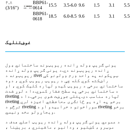
۴.۸
BBP61-
15.5
3.5-6.0
9.6
1.5
3.1
5.5
(3/16")
0614
BBP61-
18.5
6.0-8.5
9.6
1.5
3.1
5.5
0618
غوښتنلیک
یونی ګریپ ډوله ړانده ریویټونه ساختماني ډول
ړانده ریویټونه دي.د یونی ګریپ ډوله ړانده
ریویټونه د rivet ټوپکونه په واحد ډرم ډولونو کې
راښکته کوي کله چې د ریویټ ریویټ کوي ، دوه
ساختماني برخې د ریویټ کیدو لپاره کلیک کوي ، او
د ساختماني برخې په سطح فشار کموي.دا د لوړ شدت
riveting لپاره مناسب دی.پتلی جوړښت شوی برخې.دا د
riveting برخو په اړه یو ځانګړی محافظتي اغیزه لري
ترڅو د riveting سوراخونو د خرابیدو او د riveting برخو
ویجاړولو مخه ونیسي.
د عمومي یونی ګریپ ډوله ړانده ریویټ اصلي هدف د
موټرو ، کښتیو ، ودانیو ، ماشینري ، بریښنا ،