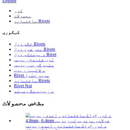
English
کور
محصولات
ساختماني Rivets
کټګورۍ
خلاص ډول Rivets
مهر شوي ډول Rivets
د پوستکي ډول Rivet
لوی فلینج ریوټس
ملټي ګریپ ریوټس
د لالټین ریوټ
Rivet موټر چلول
ساختماني Rivets
Rivet Nut
د ریوټینګ وسیله
مشخص محصولات
د لوړ ځواک ساختماني ړانده ریوټس