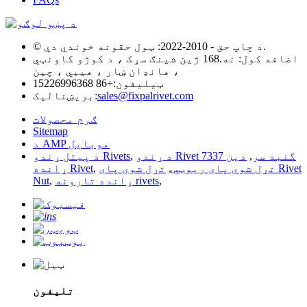
© د چاپ حق - 2010-2022: ټول حقونه خوندي دي.
اضافه کول: نه.168 ژین شینګ سړک ، د کوژو کاونټي
، هانډان ښار ، هیبي ، چین
ټیلیفون:
+86 15226996368
sales@fixpalrivet.com
بریښنالیک:
ګرم محصولات
Sitemap
د AMP موبایل
د ړندو Rivet گنبد سر
,
دین 7337
,
د پیتل ړندو Rivets
تړل شوي پای ریوټس
,
تړل شوی پای Rivet
,
ړانده Rivet
,
ړانده تارونه rivets
,
Nut
تلیفون