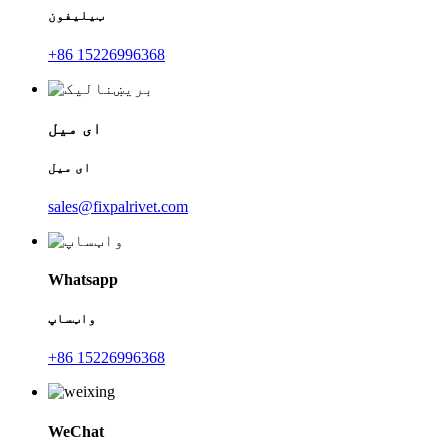
ټیلیفون
+86 15226996368
ای میل
ای میل
sales@fixpalrivet.com
Whatsapp
واټساپ
+86 15226996368
WeChat