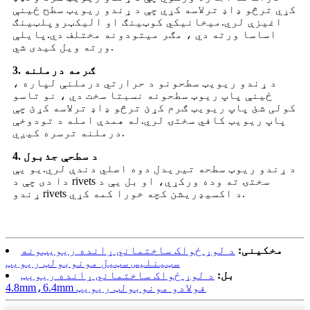
کړي ترڅو ډاډ ترلاسه کړي چې د ړندو ریویټ سطح ځینې
اغیزې لري.میخانیکي کوټینګ او الیکټروپلټینګ
اساسا ورته دي ، مګر میتودونه مختلف دي.پایلې
ورته ویل کیدی شي.
3. ګرمه درملنه
د ړندو ریویټ سطحونو د حرارتي درملنې لپاره ،
ځینې پاپ ریوټ سطحونه نسبتا سخت دي ، نو تاسو
کولی شئ پاپ ریویټ ګرم کړئ ترڅو ډاډ ترلاسه کړئ چې
پاپ ریویټ کافي سختۍ لري.له همدې امله د تودوخې
درملنه ترسره کیږي.
4. د سطحې جذبول
د ړندو ریوټ سطحه تیریدل دوه اصلي دندې لري.یو یې
دا دی چې د rivets سختۍ ته وده ورکړي، او بل یې د
ړندو rivets د اکسیډریشن کچه خورا کمه کړي.
مخکینی:
د لوړ ځواک ساختماني ړانده ریویټونه
سټینلیس سټیل مونوبولټ ریویټ
بل:
د لوړ ځواک ساختماني ړانده ریویټ
4.8mm،6.4mm فولادو مونوبولټ ریویټ