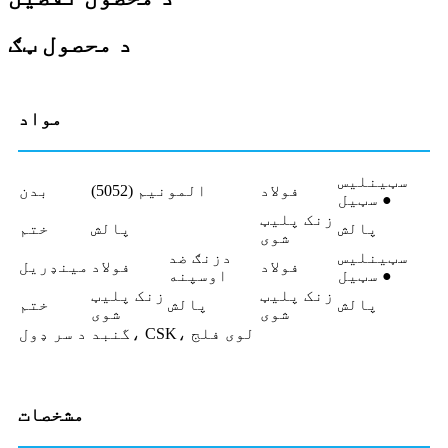
د محصول ټګ
مواد
سټینلیس
فولاد
المونیم (5052)
بدن
سټیل ●
زنک پلیټ
پالش
پالش
ختم
شوی
سټینلیس
دزنګ ضد
فولاد
فولاد
مینډریل
سټیل ●
اوسپنه
زنک پلیټ
زنک پلیټ
پالش
پالش
ختم
شوی
شوی
گنبد، CSK، لوی فلج
د سر ډول
مشخصات