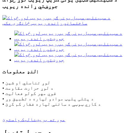
جوړښتي ړانده ریویټ
لنډ معلومات:
• لوړ تناسلي او شین
• د لوړ حرارت مقاومت
• قوي مهر کولو فعالیت
• د پتلی پلیټ موادو لپاره د تطبیق وړ
• د کاري ټوټې د ساتنې لپاره فشار کم کړئ
موږ ته بریښنالیک واستوئ
د محصول تفصیل