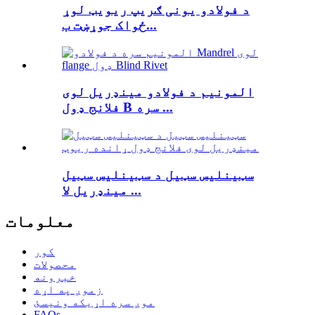
د فولادو یونی ګریپ ریویټ لوړ
ځواک جوړښت ب...
المونیم د فولادو مینډریل لوی
فلانج ډول B سره ...
سټینلیس سټیل د سټینلیس سټیل
مینډریل لا ...
معلومات
کور
محصولات
خبرونه
زموږ په اړه
موږ سره اړیکه ونیسئ
FAQs