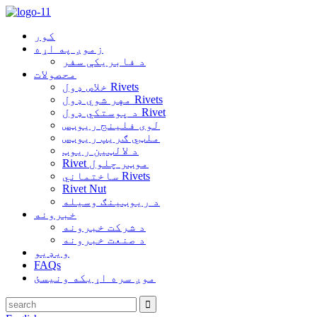
کور
زموږ په اړه
د فابریکې سفر
محصولات
خلاص ډول Rivets
مهر شوي ډول Rivets
د پوستکي ډول Rivet
لوی فلینج ریوټس
ملټي ګریپ ریوټس
د لالټین ریوټ
Rivet موټر چلول
ساختماني Rivets
Rivet Nut
د ریوټینګ وسیله
خبرونه
د شرکت خبرونه
د صنعت خبرونه
ویډیو
FAQs
موږ سره اړیکه ونیسئ