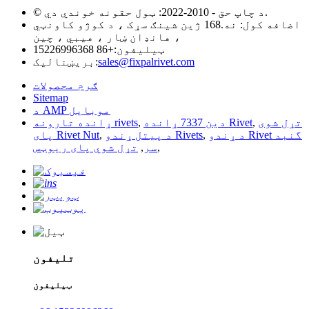
© د چاپ حق - 2010-2022: ټول حقونه خوندي دي.
اضافه کول: نه.168 ژین شینګ سړک ، د کوژو کاونټي
، هانډان ښار ، هیبي ، چین
ټیلیفون:
+86 15226996368
sales@fixpalrivet.com
بریښنالیک:
ګرم محصولات
Sitemap
د AMP موبایل
تړل شوی
,
دین 7337 ړانده Rivet
,
ړانده تارونه rivets
د ړندو Rivet گنبد
,
د پیتل ړندو Rivets
,
پای Rivet Nut
,
سر
,
تړل شوي پای ریوټس
تلیفون
ټیلیفون