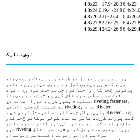
4.8x23
17.9~20.3
6.4x23
4.8x24.6
19.4~21.8
6.4x24.
4.8x26.2
21~23.4
6.4x26.
4.8x27.8
22.6~25
6.4x27.
4.8x29.4
24.2~26.6
6.4x29.
غوښتنلیک
د ډرایو ریویټ یو بل یو طرفه ریویټینګ ریویټونه
دي ، کله چې ریویټ کول ، د ریوټ مینډریل د هامر
پرکوشن څخه کار واخلئ کوم چې سر خلاص شوی وي ، نو د
نوک سر د سطحې سره فلش کیږي ، ترڅو د ریوټینګ
عملیات بشپړ کړي ، خورا اسانه دي. riveting fasteners،
په نسبتا کوچني ځای کې riveting، یا د Riveter
چاپیریال څخه کار نه اخیستل کیدی شي د Riveter څخه
ګټه پورته کړي.د هامر په نښه کولو نوکانو څخه کار
واخلئ او د کور په یو اړخ کې نور آثار د دوه یا څو
غړو riveting بریالیتوب سره وصل کیدی شي.د سر د شکل
سره سم ډرایو ریویټ د گنبد سر ریویټ او