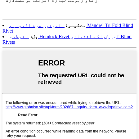
مخکینی:
المونیم سره المونیم Mandrel Tri-Fold Blind
Rivet
بل:
د فولادو Hemlock Rivet لوړ ځواک ساختماني Blind
Rivets