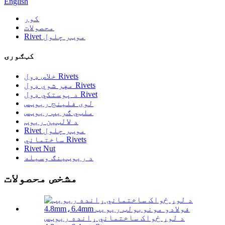
English
کور
محصولات
Rivet موټر چلول
کټګورۍ
خلاص ډول Rivets
مهر شوي ډول Rivets
د پوستکي ډول Rivet
لوی فلینج ریوټس
ملټي ګریپ ریوټس
د لالټین ریوټ
Rivet موټر چلول
ساختماني Rivets
Rivet Nut
د ریوټینګ وسیله
مشخص محصولات
د لوړ ځواک ساختماني ړانده ریوټس