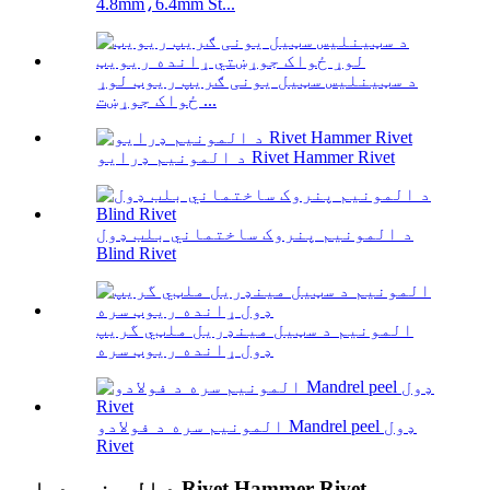
4.8mm،6.4mm St...
د سټینلیس سټیل یونی ګریپ ریوټ لوړ
ځواک جوړښت ...
د المونیم ډرایو Rivet Hammer Rivet
د المونیم پنروک ساختماني بلب ډول
Blind Rivet
المونیم د سټیل مینډریل ملټي گریپ
ډول ړانده ریوټ سره
المونیم سره د فولادو Mandrel peel ډول
Rivet
د المونیم ډرایو Rivet Hammer Rivet