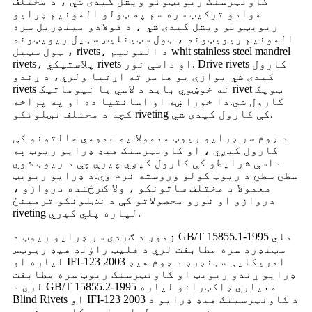
کاونټرسنک ریویټونو ویشل کیدی شي ، د مختلف
موادو ترکیب سره سم په ټولو المونیم ډرایو
ریویټونو ویشل کیدی شي ، د فولادو مینډریل سره
المونیم ریویټونه ، ټول سټینلیس سټیل ریویټونه
، ټول سټیل rivets، د المونیم whit stainless steel mandrel
rivets، پلاستيکي rivets او داسې نور. Drive rivets کارول
کیدی شي یوازې یو هامر ته اړتیا ولري، د ړندو
rivets نه خوښوي باید د لاسي یا نیوماتیک rivet ټوپک
کارول شي.دا خورا ښه او اسانتیا ده او په پراخه
کچه د مختلف نښلونکو riveting کې کارول کیدی شي.
د ډوم سر ډرایو ریوټ معمولا په عمومي حالتونو کې
کارول کیږي ، او کاونټرسنک هیډ ډرایو ریوټ په
داسې شرایطو کې کارول کیږي چیرې چې د ریوټ شوي
سطح سطح د ریوټ کولو وروسته نرم وي.د ډرایو ریویټ
معمولا د مختلف ساتونکو ، ولا ګرځنده دروازو ،
دروازو او نورو محصولاتو کې د نښلونکو ترمینځ
riveting لپاره پلي کیږي.
زموږ د ګردي سر ډرایو ریوټ د GB/T 15855.1-1995 ملي
سټنډرډ سره مطابقت لري د فلیټ راؤنډ هیډ ریوټس
لپاره او IFI-123 2003 امریکایی سټنډرډ د ډوم هیډ
ډرایو ړندو ریویټ او کاونټرسنک ریوټ سره مطابقت
لري د GB/T 15855.2-1995 معیاري ډاکټرانو لپاره
Blind Rivets او IFI-123 2003 د کاونټرسینک هیډ ډرایو د
ړندو ریوټس لپاره امریکایی سټنډرډ.