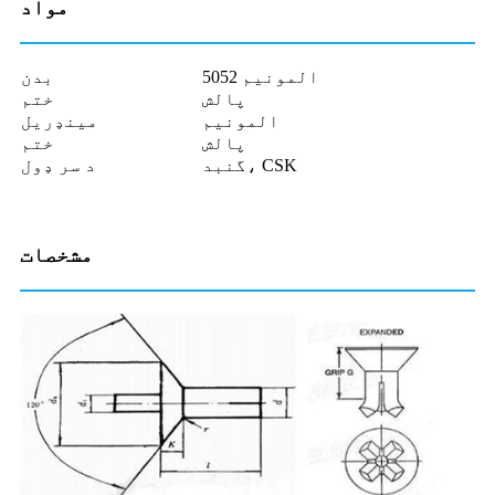
مواد
المونیم 5052
بدن
پالش
ختم
المونیم
مینډریل
پالش
ختم
گنبد، CSK
د سر ډول
مشخصات