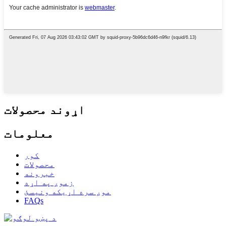
اړوند محصولات
معلومات
کور
محصولات
خبرونه
زموږ په اړه
موږ سره اړیکه ونیسئ
FAQs