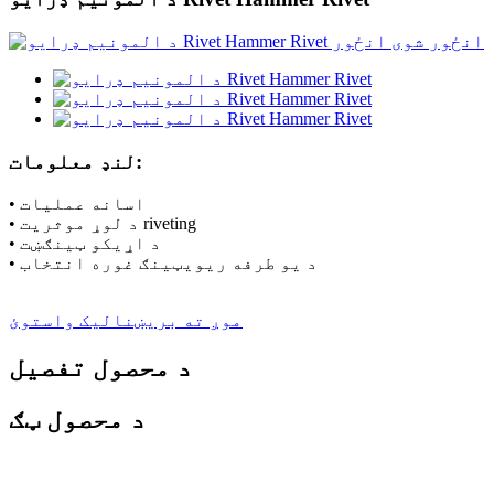
لنډ معلومات:
• اسانه عملیات
• د لوړ موثریت riveting
• د اړیکو ټینګښت
• د یو طرفه ریویټینګ غوره انتخاب
موږ ته بریښنالیک واستوئ
د محصول تفصیل
د محصول ټګ