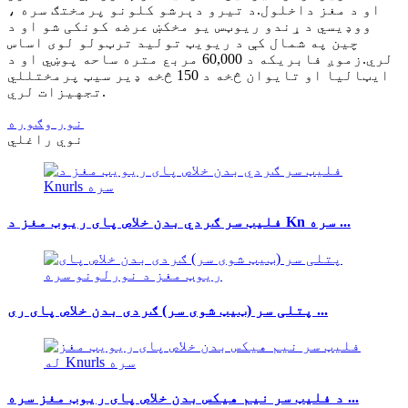
او د مغز داخلول.د تیرو دېرشو کلونو پرمختګ سره ،
ووډیسي د ړندو ریوټس یو مخکښ عرضه کونکی شو او د
چین په شمال کې د ریویټ تولید ترټولو لوی اساس
لري.زموږ فابریکه د 60,000 مربع متره ساحه پوښي او د
ایټالیا او تایوان څخه د 150 څخه ډیر سیټ پرمختللي
تجهیزات لري.
نور وګوره
نوي راغلي
فلیټ سر ګردي بدن خلاص پای ریوټ مغز د Kn سره ...
پتلی سر (ټیټ شوی سر) ګردی بدن خلاص پای ری ...
د فلیټ سر نیم هیکس بدن خلاص پای ریوټ مغز سره ...