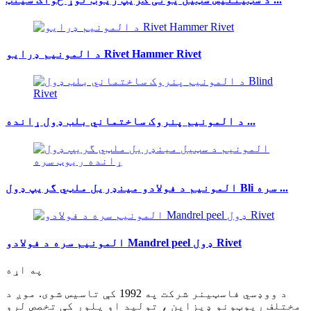
د المونیم ډرایو Rivet Hammer Rivet
د المونیم پنروک ساختماني بلب ډول ړانده ...
المونیم د فولادو مینډریل ملټي گریپ ډول Bli سره ...
المونیم سره د فولادو Mandrel peel ډول Rivet
په اړه
د ووډسي فاسټینر شرکت په 1992 کې تاسیس شوی. موږ د
مختلف ریوټونو ډیزاین ، تولید او پلور کې تخصص لرو