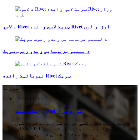
د لاسي Rivet ټوپک لاسي ړانده Rivet اوزار لړۍ
د لیتیم بریښنایی ړندو ریوټ ټوپک
نیوماتیک ړانده Rivet ټوپک
خبرونه
۲۰۲۲-۱۱-۰۹
څنګه سمه Rivet غوره کړئ
ړوند ریوټ ډیرې ګټې لري.د سم ریویټ غوره کول
کولی شي ستاسو ریویټ نور هم ښه کړي -2020-6-15 د
سم ریوټ غوره کولو په وخت کې لاندې شرایط په پام
کې ونیول شي.1. د ډریل سوراخ اندازه د ډاکټر