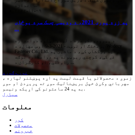
اندازه ...
۲۰۲۲-۱۱-۰۹
په زړه پوری 2021، د ودیسی چټک سره یوځای
...
د پیرودونکو سره د لیدو لپاره دوامداره
پرمختګ او نوښت - 2021-3-9 اوس مهال، د Wodecy
Fastener Co., Ltd. د تولید ورکشاپ کې، د ماشین په
غږ کې، کوچني ریوټونه په دوامداره توګه
راوتلي، او کارګران د ...
نور وګوره
زموږ د محصولاتو یا قیمت لیست په اړه پوښتنو لپاره ،
مهرباني وکړئ خپل بریښنالیک موږ ته پریږدئ او موږ
به په 24 ساعتونو کې اړیکه ونیسو.
سپارل
معلومات
کور
محصولات
خبرونه