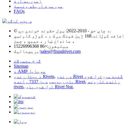
زموږ په اړه
موږ سره اړیکه ونیسئ
FAQs
© د چاپ حق - 2010-2022: ټول حقونه خوندي دي.
اضافه کول: نه.168 ژین شینګ سړک ، د کوژو کاونټي
، هانډان ښار ، هیبي ، چین
ټیلیفون:
+86 15226996368
sales@fixpalrivet.com
بریښنالیک:
ګرم محصولات
Sitemap
د AMP موبایل
د ړندو Rivet گنبد سر
,
تړل شوي
,
د پیتل ړندو Rivets
ړانده تارونه
,
دین 7337 ړانده Rivet
پای ریوټس
,
,
تړل شوی پای Rivet Nut
,
rivets