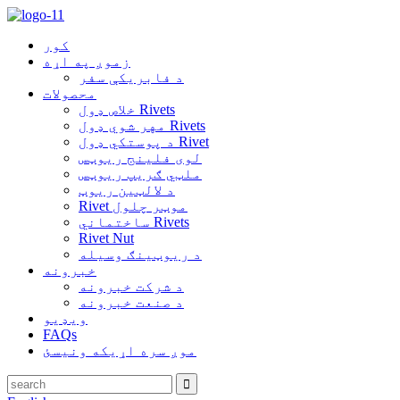
کور
زموږ په اړه
د فابریکې سفر
محصولات
خلاص ډول Rivets
مهر شوي ډول Rivets
د پوستکي ډول Rivet
لوی فلینج ریوټس
ملټي ګریپ ریوټس
د لالټین ریوټ
Rivet موټر چلول
ساختماني Rivets
Rivet Nut
د ریوټینګ وسیله
خبرونه
د شرکت خبرونه
د صنعت خبرونه
ویډیو
FAQs
موږ سره اړیکه ونیسئ