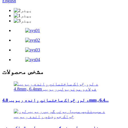
English
مشخص محصولات
د لوړ ځواک ساختماني ړانده ریویټ 4.8mm،6.4...
د سټینلیس سټیل یونی ګریپ ریوټ لوړ ځواک سینټ ...