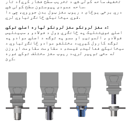
تخفیف ساحه کولی شي د تخریب سطح فشار کړي؛د تار
ساحه عمودی پیوستون سطح کولی شي.
درې برخې یوځای د ریوټ مغز ټول بدن جوړوي، چې دا
قوي میخانیکي ځانګړتیاوې لري.
د مغز لرونکو مغز لرونکو لپاره اصلي توکي:
اصلي غوښتنلیک په ځانګړي ډول د فولادو ، سټینلیس
فولادو ، المونیم او مسو په توګه د اصلي موادو په
توګه کارول کیږي.د مختلفو موادو ځانګړتیاوې د
میخانیکي فعالیت، قیمت، د مقاومت مقاومت او وزن
له مخې توپیر لري.د ریوټ مغز مختلف توکي غوره
کړئ.