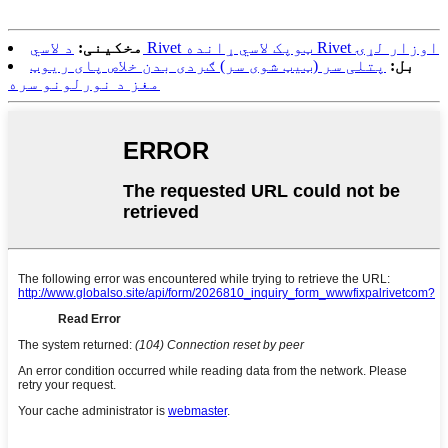
د لاسي Rivet ټوپک لاسي ړانده Rivet اوزار لړۍ
مخکینی:
بل:
پتلی سر (ټیټ شوی سر) ګردی بدن خلاص پای ریوټ
مغز د نورلونو سره