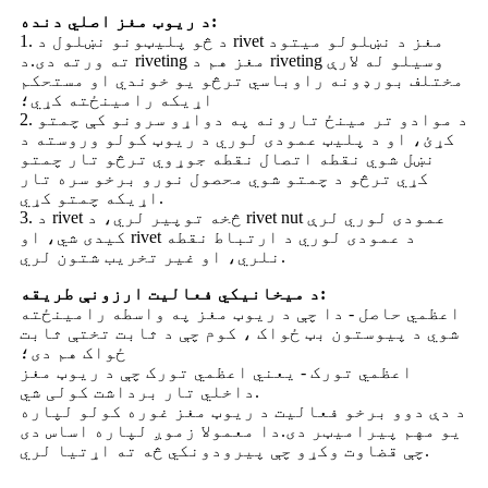
د ریوټ مغز اصلي دنده:
1. د څو پلیټونو نښلول د rivet مغز د نښلولو میتود
ته ورته دی.د riveting مغز هم د riveting وسیلو له لارې
مختلف بورډونه راوباسي ترڅو یو خوندي او مستحکم
اړیکه رامینځته کړي؛
2. د موادو تر مینځ تارونه په دواړو سرونو کې چمتو
کړئ، او د پلیټ عمودی لوري د ریوټ کولو وروسته د
نښل شوي نقطه اتصال نقطه جوړوي ترڅو تار چمتو
کړي ترڅو د چمتو شوي محصول نورو برخو سره تار
اړیکه چمتو کړي.
3. د rivet څخه توپیر لري، د rivet nut عمودی لوري لرې
کیدی شي، او rivet د عمودی لوري د ارتباط نقطه
نلري، او غیر تخریب شتون لري.
د میخانیکي فعالیت ارزونې طریقه:
اعظمي حاصل - دا چې د ریوټ مغز په واسطه رامینځته
شوي د پیوستون بټ ځواک ، کوم چې د ثابت تختې ثابت
ځواک هم دی؛
اعظمي تورک - یعني اعظمي تورک چې د ریوټ مغز
داخلي تار برداشت کولی شي.
د دې دوو برخو فعالیت د ریوټ مغز غوره کولو لپاره
یو مهم پیرامیټر دی.دا معمولا زموږ لپاره اساس دی
چې قضاوت وکړو چې پیرودونکي څه ته اړتیا لري.