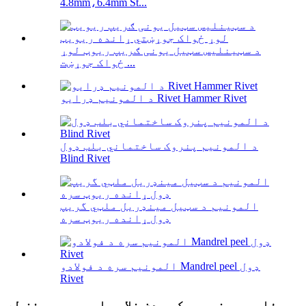
4.8mm،6.4mm St...
د سټینلیس سټیل یونی ګریپ ریوټ لوړ
ځواک جوړښت ...
د المونیم ډرایو Rivet Hammer Rivet
د المونیم پنروک ساختماني بلب ډول
Blind Rivet
المونیم د سټیل مینډریل ملټي گریپ
ډول ړانده ریوټ سره
المونیم سره د فولادو Mandrel peel ډول
Rivet
فلیټ سر نیم هیکس بدن خلاص پای ریویټ مغز له