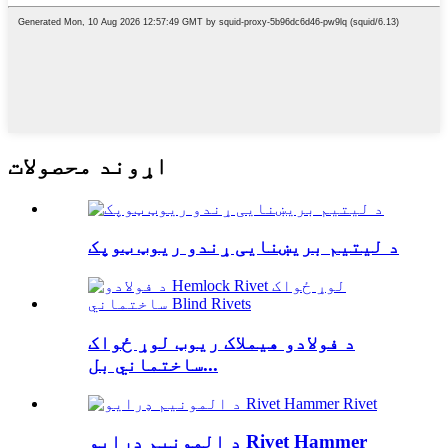
اړوند محصولات
د لیتیم بریښنایی ړندو ریوټ ټوپک
د فولادو هیملاک ریوټ لوړ ځواک
ساختماني بل...
د المونیم ډرایو Rivet Hammer