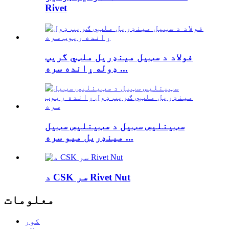
Rivet
فولاد د سټیل مینډریل ملټي گریپ
ډوله ړانده سره ...
سټینلیس سټیل د سټینلیس سټیل
مینډریل میو سره ...
د CSK سر Rivet Nut
معلومات
کور