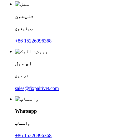
تلیفون
ټیلیفون
+86 15226996368
ای میل
ای میل
sales@fixpalrivet.com
Whatsapp
واټساپ
+86 15226996368