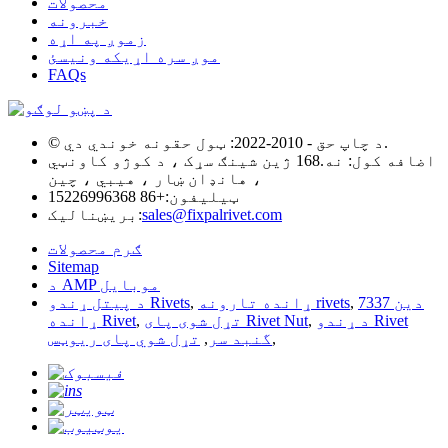
محصولات
خبرونه
زموږ په اړه
موږ سره اړیکه ونیسئ
FAQs
© د چاپ حق - 2010-2022: ټول حقونه خوندي دي.
اضافه کول: نه.168 ژین شینګ سړک ، د کوژو کاونټي
، هانډان ښار ، هیبي ، چین
ټیلیفون:
+86 15226996368
sales@fixpalrivet.com
بریښنالیک:
ګرم محصولات
Sitemap
د AMP موبایل
دین 7337
,
ړانده تارونه rivets
,
د پیتل ړندو Rivets
د ړندو Rivet
,
تړل شوی پای Rivet Nut
,
ړانده Rivet
,
گنبد سر
,
تړل شوي پای ریوټس