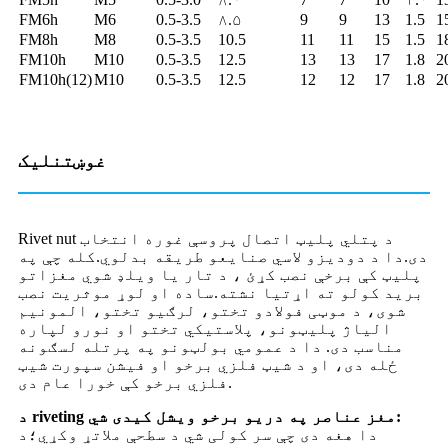
FM6h
M6
0.5-3.5
۸.۵
9
9
13
1.5
1
FM8h
M8
0.5-3.5
10.5
11
11
15
1.5
1
FM10h
M10
0.5-3.5
12.5
13
13
17
1.8
2
FM10h(12)
M10
0.5-3.5
12.5
12
12
17
1.8
2
غوښتنلیک
Rivet nut د پتلي پلیټ اتصال پروسې غوره انتخاب
دی.دا د دودیزو لاسي صنایعو طریقه بدلوي.کله چې په
پلیټ کې برخې نصب کړئ ، د تار یا ویلډ شوي مغزاتو
برید کولو ته اړتیا نشته.ساده او لوړ موثریت نصب
شوی، د موټی فولادو تختو، لرګیو تختو، المونیم
الیاژ پلیټونو، پلاستيکي تختو او نورو لپاره
مناسب دی. دا د عمومي بولټونو په پرتله لسګونه
ځله دی، او د شیټ فلزي برخو او فیشن سپورت شیټ
فلزي برخو کې خورا عام دی.
د riveting مغز عناصر په دریو برخو ویشل کیدی شي:
دا هغه دی چې سر کولی شي د سطحې ملاتړ وکړي؛د