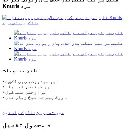
Knurls سره
لنډ معلومات:
• لوړ موثریت، ټیټ لګښت
• لوړ کیفیت، لوړ بار
• یو اړخیز نصب کول
• د ورک پیس ته هیڅ زیان ندی
موږ ته بریښنالیک واستوئ
د محصول تفصیل