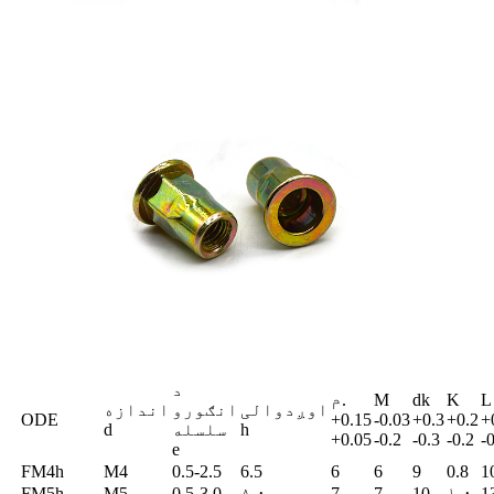
د
L
K
dk
M
م.
اوږدوالی
انګورو
اندازه
ODE
+0.15
-0.03
+0.3
+0.2
+
h
سلسله
d
+0.05
-0.2
-0.3
-0.2
-
e
FM4h
M4
0.5-2.5
6.5
6
6
9
0.8
1
FM5h
M5
0.5-3.0
۸.۰
7
7
10
۱.۰
1