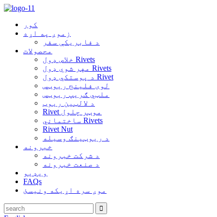
کور
زموږ په اړه
د فابریکې سفر
محصولات
خلاص ډول Rivets
مهر شوي ډول Rivets
د پوستکي ډول Rivet
لوی فلینج ریوټس
ملټي ګریپ ریوټس
د لالټین ریوټ
Rivet موټر چلول
ساختماني Rivets
Rivet Nut
د ریوټینګ وسیله
خبرونه
د شرکت خبرونه
د صنعت خبرونه
ویډیو
FAQs
موږ سره اړیکه ونیسئ