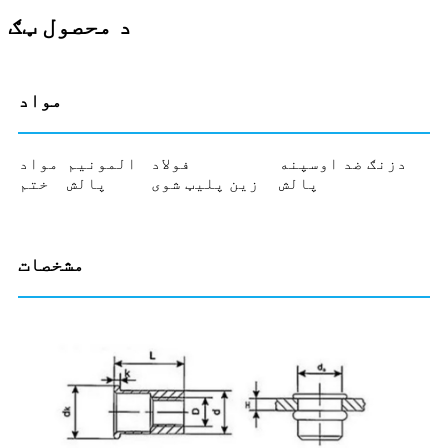
د محصول ټګ
مواد
دزنګ ضد اوسپنه
فولاد
المونیم
مواد
پالش
زین پلیټ شوی
پالش
ختم
مشخصات