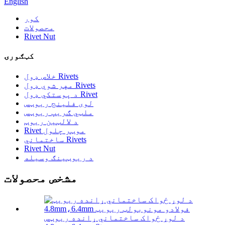
English
کور
محصولات
Rivet Nut
کټګورۍ
خلاص ډول Rivets
مهر شوي ډول Rivets
د پوستکي ډول Rivet
لوی فلینج ریوټس
ملټي ګریپ ریوټس
د لالټین ریوټ
Rivet موټر چلول
ساختماني Rivets
Rivet Nut
د ریوټینګ وسیله
مشخص محصولات
د لوړ ځواک ساختماني ړانده ریوټس