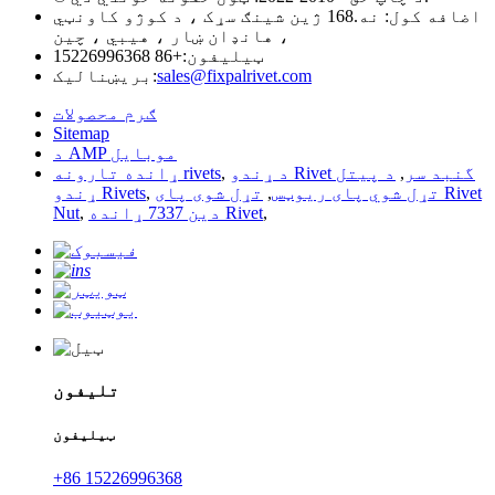
اضافه کول: نه.168 ژین شینګ سړک ، د کوژو کاونټي
، هانډان ښار ، هیبي ، چین
ټیلیفون:
+86 15226996368
sales@fixpalrivet.com
بریښنالیک:
ګرم محصولات
Sitemap
د AMP موبایل
د ړندو Rivet گنبد سر
,
د پیتل
,
ړانده تارونه rivets
تړل شوي پای ریوټس
,
تړل شوی پای Rivet
,
ړندو Rivets
,
دین 7337 ړانده Rivet
,
Nut
تلیفون
ټیلیفون
+86 15226996368