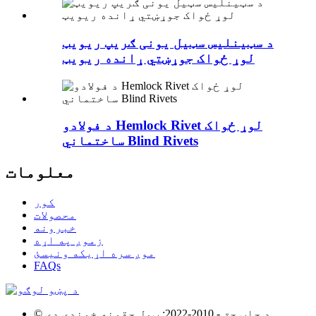
د سټینلیس سټیل یونی ګریپ ریویټ
لوړ ځواک جوړښتي ړانده ریویټ
د فولادو Hemlock Rivet لوړ ځواک
ساختماني Blind Rivets
معلومات
کور
محصولات
خبرونه
زموږ په اړه
موږ سره اړیکه ونیسئ
FAQs
© د چاپ حق - 2010-2022: ټول حقونه خوندي دي.