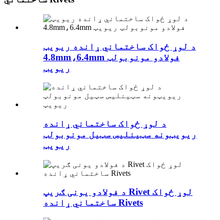
د لوړ ځواک ساختماني ړانده ریویټ
4.8mm،6.4mm فولادو مونوبولټ
ریویټ
د لوړ ځواک ساختماني ړانده
ریویټونه سټینلیس سټیل مونوبولټ
ریویټ
د فولادو یونی ګریپ Rivet لوړ ځواک
ساختماني ړانده Rivets