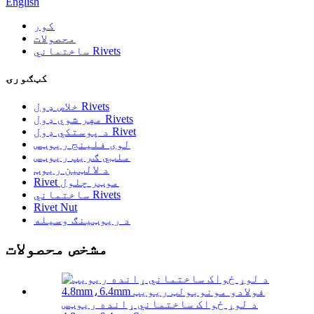
English
کور
محصولات
ساختماني Rivets
کټګورۍ
خلاص ډول Rivets
مهر شوي ډول Rivets
د پوستکي ډول Rivet
لوی فلینج ریوټس
ملټي ګریپ ریوټس
د لالټین ریوټ
Rivet موټر چلول
ساختماني Rivets
Rivet Nut
د ریوټینګ وسیله
مشخص محصولات
د لوړ ځواک ساختماني ړانده ریوټس