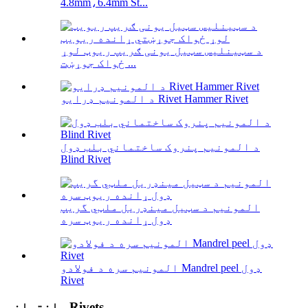
4.8mm،6.4mm St...
د سټینلیس سټیل یونی ګریپ ریوټ لوړ
ځواک جوړښت ...
د المونیم ډرایو Rivet Hammer Rivet
د المونیم پنروک ساختماني بلب ډول
Blind Rivet
المونیم د سټیل مینډریل ملټي گریپ
ډول ړانده ریوټ سره
المونیم سره د فولادو Mandrel peel ډول
Rivet
ساختماني Rivets