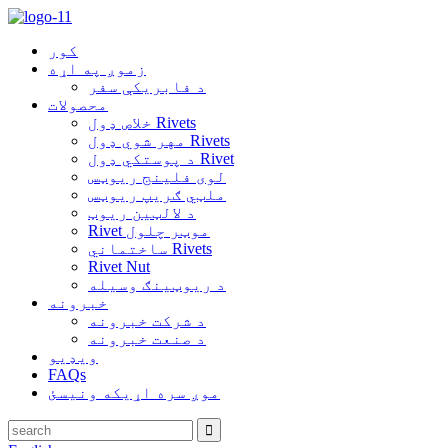
کور
زموږ په اړه
د فابریکې سفر
محصولات
خلاص ډول Rivets
مهر شوي ډول Rivets
د پوستکي ډول Rivet
لوی فلینج ریوټس
ملټي ګریپ ریوټس
د لالټین ریوټ
Rivet موټر چلول
ساختماني Rivets
Rivet Nut
د ریوټینګ وسیله
خبرونه
د شرکت خبرونه
د صنعت خبرونه
ویډیو
FAQs
موږ سره اړیکه ونیسئ